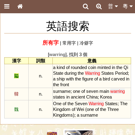
普
粵
英語搜索
所有字
|
常用字
|
冷僻字
[
warring
], 找到 3 個
漢字
詞類
意義
a
kind
of
rounded
coin
minted
in
the
Qi
State
during
the
Warring
States
Period
;
賹
n.
a
ship
with
the
figure
of
a
bird
carved
in
the
front
surname
;
one
of
seven
main
warring
韓
n.
states
in
ancient
China
;
Korea
One
of
the
Seven
Warring
States
;
The
魏
n.
Kingdom
of
Wei
(
one
of
the
Three
Kingdoms
);
a
surname