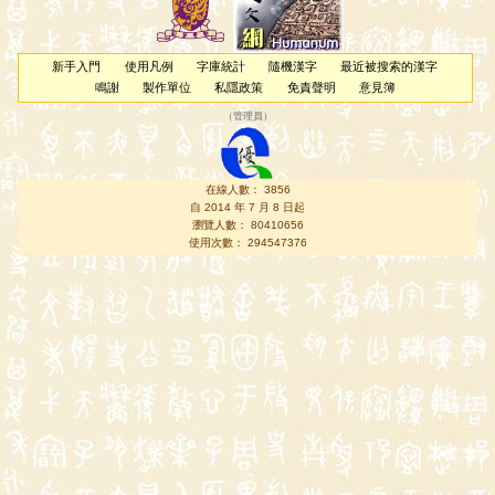
新手入門
使用凡例
字庫統計
隨機漢字
最近被搜索的漢字
鳴謝
製作單位
私隱政策
免責聲明
意見簿
（
管理員
）
在線人數： 3856
自 2014 年 7 月 8 日起
瀏覽人數： 80410656
使用次數： 294547376