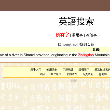
英語搜索
所有字
|
常用字
|
冷僻字
[
Zhongtiao
], 找到 1 個
意義
me
of
a
river
in
Shanxi
province
,
originating
in
the
Zhongtiao
Mountain
新手入門
使用凡例
字庫統計
隨機漢字
最近被搜索
鳴謝
製作單位
私隱政策
免責聲明
意見簿
（
管理員
）