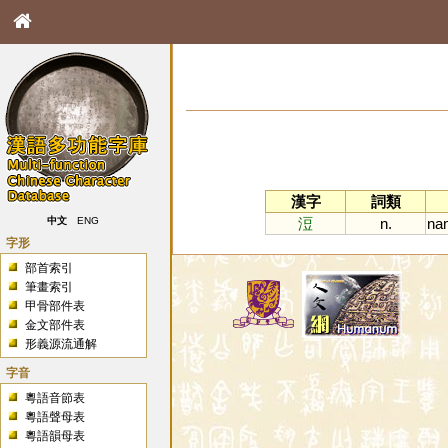
漢字
詞類
浢
n.
na
中文
ENG
字形
部首索引
筆畫索引
甲骨部件表
金文部件表
形義源流通解
字音
粵語音節表
粵語聲母表
粵語韻母表