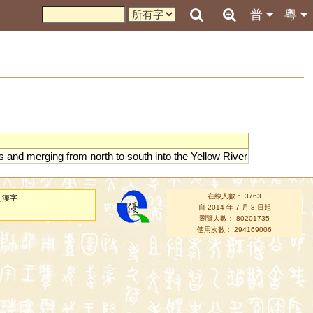
普
粵
s
and
merging
from
north
to
south
into
the
Yellow
River
在線人數： 3763
的漢字
自 2014 年 7 月 8 日起
瀏覽人數： 80201735
使用次數： 294169006