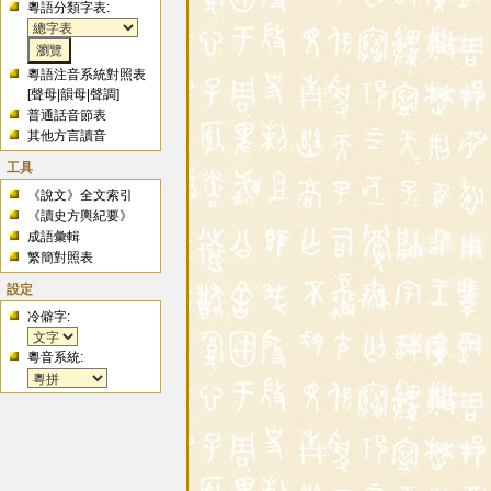
粵語分類字表:
粵語注音系統對照表
[
聲母
|
韻母
|
聲調
]
普通話音節表
其他方言讀音
工具
《說文》全文索引
《讀史方輿紀要》
成語彙輯
繁簡對照表
設定
冷僻字:
粵音系統: