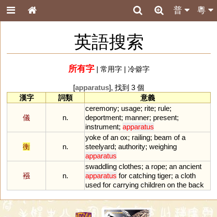
普
粵
英語搜索
所有字
|
常用字
|
冷僻字
[
apparatus
], 找到 3 個
漢字
詞類
意義
ceremony
;
usage
;
rite
;
rule
;
儀
n.
deportment
;
manner
;
present
;
instrument
;
apparatus
yoke
of
an
ox
;
railing
;
beam
of
a
衡
n.
steelyard
;
authority
;
weighing
apparatus
swaddling
clothes
;
a
rope
;
an
ancient
襁
n.
apparatus
for
catching
tiger
;
a
cloth
used
for
carrying
children
on
the
back