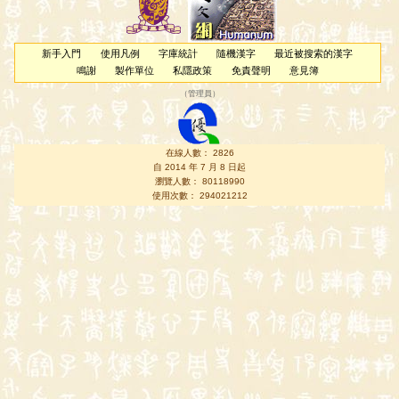
新手入門
使用凡例
字庫統計
隨機漢字
最近被搜索的漢字
鳴謝
製作單位
私隱政策
免責聲明
意見簿
（
管理員
）
在線人數： 2826
自 2014 年 7 月 8 日起
瀏覽人數： 80118990
使用次數： 294021212