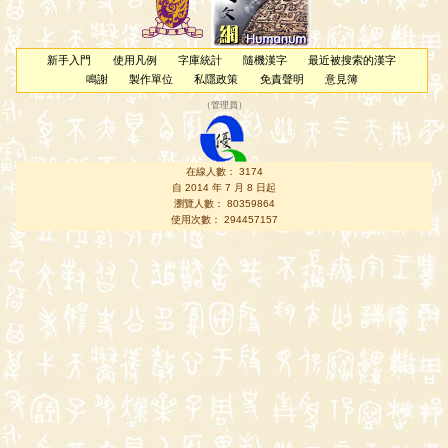
新手入門
使用凡例
字庫統計
隨機漢字
最近被搜索的漢字
鳴謝
製作單位
私隱政策
免責聲明
意見簿
（
管理員
）
在線人數： 3174
自 2014 年 7 月 8 日起
瀏覽人數： 80359864
使用次數： 294457157