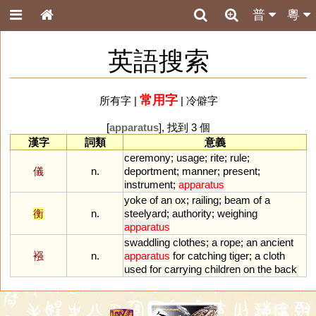
普
粵
英語搜索
常用字
所有字
|
|
冷僻字
[
apparatus
], 找到 3 個
漢字
詞類
意義
ceremony
;
usage
;
rite
;
rule
;
儀
n.
deportment
;
manner
;
present
;
instrument
;
apparatus
yoke
of
an
ox
;
railing
;
beam
of
a
衡
n.
steelyard
;
authority
;
weighing
apparatus
swaddling
clothes
;
a
rope
;
an
ancient
襁
n.
apparatus
for
catching
tiger
;
a
cloth
used
for
carrying
children
on
the
back