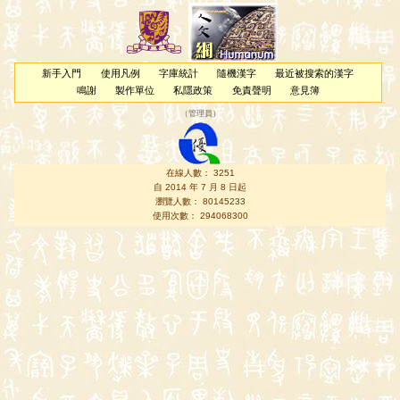
新手入門
使用凡例
字庫統計
隨機漢字
最近被搜索的漢字
鳴謝
製作單位
私隱政策
免責聲明
意見簿
（
管理員
）
在線人數： 3251
自 2014 年 7 月 8 日起
瀏覽人數： 80145233
使用次數： 294068300