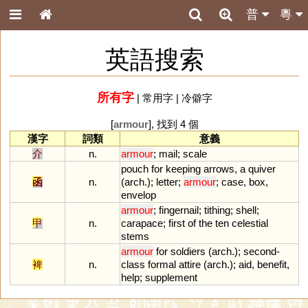
普
粵
英語搜索
所有字
|
常用字
|
冷僻字
[
armour
], 找到 4 個
漢字
詞類
意義
介
n.
armour
;
mail
;
scale
pouch
for
keeping
arrows
,
a
quiver
函
n.
(
arch
.);
letter
;
armour
;
case
,
box
,
envelop
armour
;
fingernail
;
tithing
;
shell
;
甲
n.
carapace
;
first
of
the
ten
celestial
stems
armour
for
soldiers
(
arch
.);
second
-
裨
n.
class
formal
attire
(
arch
.);
aid
,
benefit
,
help
;
supplement