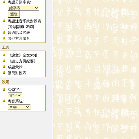
粵語分類字表:
粵語注音系統對照表
[
聲母
|
韻母
|
聲調
]
普通話音節表
其他方言讀音
工具
《說文》全文索引
《讀史方輿紀要》
成語彙輯
繁簡對照表
設定
冷僻字:
粵音系統: