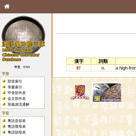
漢字
詞類
軒
n.
a
high
-
fro
中文
ENG
字形
部首索引
筆畫索引
甲骨部件表
金文部件表
形義源流通解
字音
粵語音節表
粵語聲母表
粵語韻母表