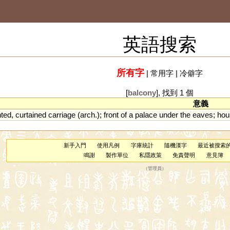
英語搜索
所有字
|
常用字
|
冷僻字
[
balcony
], 找到 1 個
意義
nted
,
curtained
carriage
(
arch
.);
front
of
a
palace
under
the
eaves
;
hou
新手入門
使用凡例
字庫統計
隨機漢字
最近被搜索
鳴謝
製作單位
私隱政策
免責聲明
意見簿
（
管理員
）