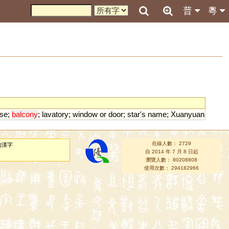
普
粵
se
;
balcony
;
lavatory
;
window
or
door
;
star
'
s
name
;
Xuanyuan
在線人數： 2729
的漢字
自 2014 年 7 月 8 日起
瀏覽人數： 80208808
使用次數： 294182966