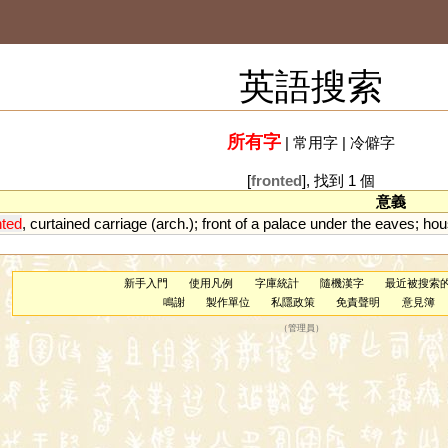
英語搜索
所有字
|
常用字
|
冷僻字
[
fronted
], 找到 1 個
意義
nted
,
curtained
carriage
(
arch
.);
front
of
a
palace
under
the
eaves
;
hou
新手入門
使用凡例
字庫統計
隨機漢字
最近被搜索
鳴謝
製作單位
私隱政策
免責聲明
意見簿
（
管理員
）