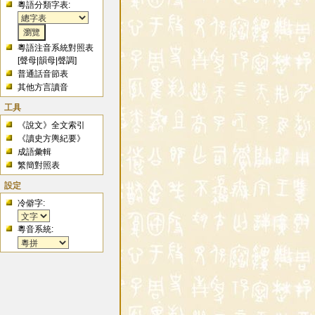
粵語分類字表:
粵語注音系統對照表
[
聲母
|
韻母
|
聲調
]
普通話音節表
其他方言讀音
工具
《說文》全文索引
《讀史方輿紀要》
成語彙輯
繁簡對照表
設定
冷僻字:
粵音系統: