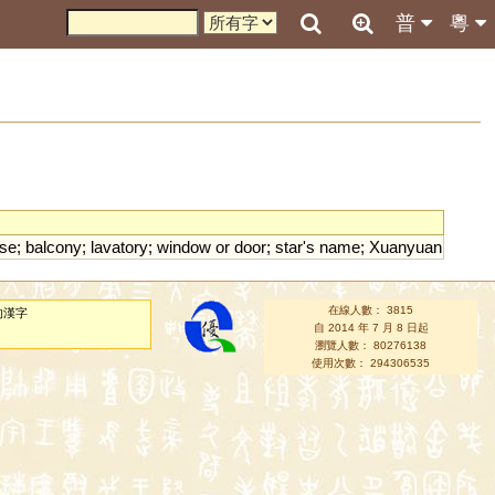
普
粵
se
;
balcony
;
lavatory
;
window
or
door
;
star
'
s
name
;
Xuanyuan
在線人數： 3815
的漢字
自 2014 年 7 月 8 日起
瀏覽人數： 80276138
使用次數： 294306535