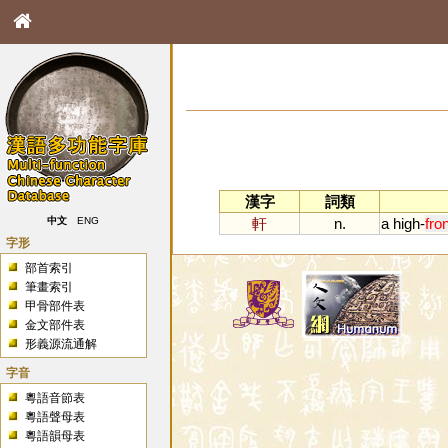
漢字
詞類
軒
n.
a
high
-
fro
中文
ENG
字形
部首索引
筆畫索引
甲骨部件表
金文部件表
形義源流通解
字音
粵語音節表
粵語聲母表
粵語韻母表