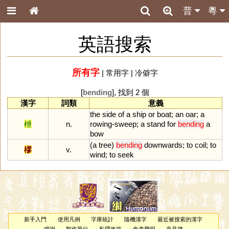
普
粵
英語搜索
所有字
|
常用字
|
冷僻字
[
bending
], 找到 2 個
漢字
詞類
意義
the
side
of
a
ship
or
boat
;
an
oar
;
a
枻
n.
rowing
-
sweep
;
a
stand
for
bending
a
bow
(
a
tree
)
bending
downwards
;
to
coil
;
to
樛
v.
wind
;
to
seek
新手入門
使用凡例
字庫統計
隨機漢字
最近被搜索的漢字