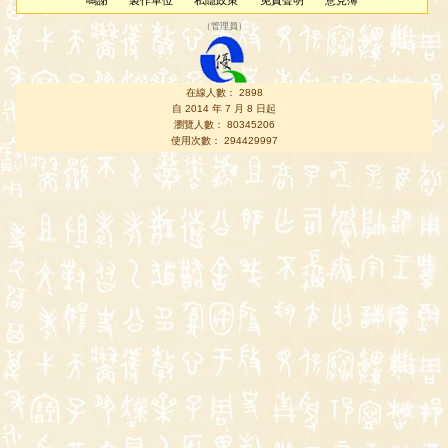
鳴謝
製作單位
私隱政策
免責聲明
意見簿
（
管理員
）
在線人數： 2898
自 2014 年 7 月 8 日起
瀏覽人數： 80345206
使用次數： 294429997