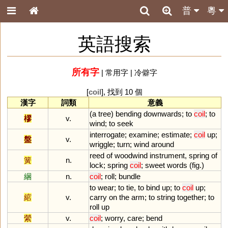
普
粵
英語搜索
所有字
|
常用字
|
冷僻字
[
coil
], 找到 10 個
漢字
詞類
意義
(
a
tree
)
bending
downwards
;
to
coil
;
to
樛
v.
wind
;
to
seek
interrogate
;
examine
;
estimate
;
coil
up
;
盤
v.
wriggle
;
turn
;
wind
around
reed
of
woodwind
instrument
,
spring
of
簧
n.
lock
;
spring
coil
;
sweet
words
(
fig
.)
綑
n.
coil
;
roll
;
bundle
to
wear
;
to
tie
,
to
bind
up
;
to
coil
up
;
綰
v.
carry
on
the
arm
;
to
string
together
;
to
roll
up
縈
v.
coil
;
worry
,
care
;
bend