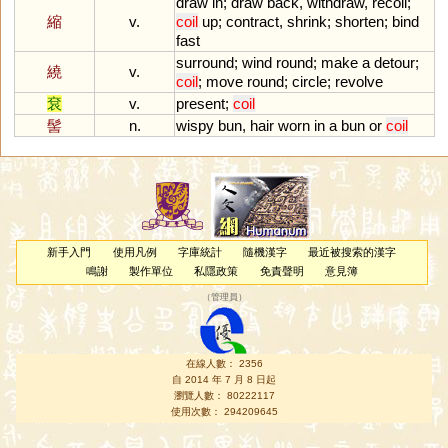
draw
in
;
draw
back
,
withdraw
,
recoil
;
縮
v.
coil
up
;
contract
,
shrink
;
shorten
;
bind
fast
surround
;
wind
round
;
make
a
detour
;
繞
v.
coil
;
move
round
;
circle
;
revolve
袞
v.
present
;
coil
髻
n.
wispy
bun
,
hair
worn
in
a
bun
or
coil
新手入門
使用凡例
字庫統計
隨機漢字
最近被搜索的漢字
鳴謝
製作單位
私隱政策
免責聲明
意見簿
（
管理員
）
在線人數： 2356
自 2014 年 7 月 8 日起
瀏覽人數： 80222117
使用次數： 294209645