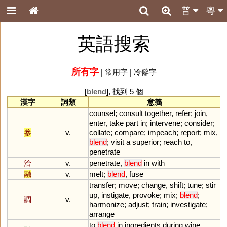
普
粵
英語搜索
所有字
|
常用字
|
冷僻字
[
blend
], 找到 5 個
漢字
詞類
意義
counsel
;
consult
together
,
refer
;
join
,
enter
,
take
part
in
;
intervene
;
consider
;
參
v.
collate
;
compare
;
impeach
;
report
;
mix
,
blend
;
visit
a
superior
;
reach
to
,
penetrate
洽
v.
penetrate
,
blend
in
with
融
v.
melt
;
blend
,
fuse
transfer
;
move
;
change
,
shift
;
tune
;
stir
up
,
instigate
,
provoke
;
mix
;
blend
;
調
v.
harmonize
;
adjust
;
train
;
investigate
;
arrange
to
blend
in
ingredients
during
wine