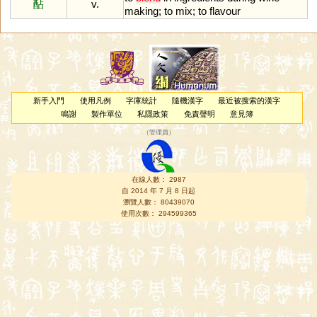
酟
v.
making
;
to
mix
;
to
flavour
新手入門
使用凡例
字庫統計
隨機漢字
最近被搜索的漢字
鳴謝
製作單位
私隱政策
免責聲明
意見簿
（
管理員
）
在線人數： 2987
自 2014 年 7 月 8 日起
瀏覽人數： 80439070
使用次數： 294599365