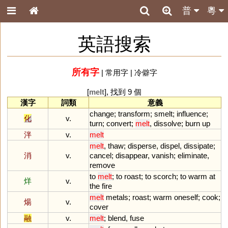
普
粵
英語搜索
所有字
|
常用字
|
冷僻字
[
melt
], 找到 9 個
漢字
詞類
意義
change
;
transform
;
smelt
;
influence
;
化
v.
turn
;
convert
;
melt
,
dissolve
;
burn
up
泮
v.
melt
melt
,
thaw
;
disperse
,
dispel
,
dissipate
;
消
v.
cancel
;
disappear
,
vanish
;
eliminate
,
remove
to
melt
;
to
roast
;
to
scorch
;
to
warm
at
烊
v.
the
fire
melt
metals
;
roast
;
warm
oneself
;
cook
;
煬
v.
cover
融
v.
melt
;
blend
,
fuse