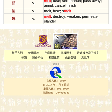
melt
;
fuse
;
sell
,
market
;
pass
away
;
銷
v.
annul
;
cancel
;
finish
鎔
v.
melt
,
fuse
;
s
melt
melt
;
destroy
;
weaken
;
permeate
;
鑠
v.
slander
新手入門
使用凡例
字庫統計
隨機漢字
最近被搜索的漢字
鳴謝
製作單位
私隱政策
免責聲明
意見簿
（
管理員
）
在線人數： 2580
自 2014 年 7 月 8 日起
瀏覽人數： 80578020
使用次數： 294916383