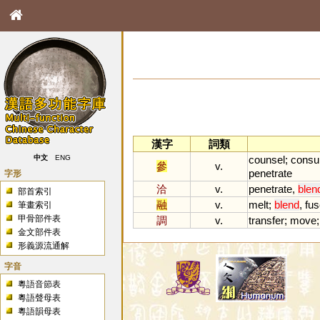
漢字
詞類
counsel
;
consul
中文
ENG
參
v.
penetrate
字形
洽
v.
penetrate
,
blen
部首索引
融
v.
melt
;
blend
,
fus
筆畫索引
甲骨部件表
調
v.
transfer
;
move
金文部件表
形義源流通解
字音
粵語音節表
粵語聲母表
粵語韻母表