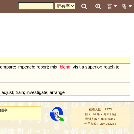
普
粵
compare
;
impeach
;
report
;
mix
,
blend
;
visit
a
superior
;
reach
to
,
;
adjust
;
train
;
investigate
;
arrange
在線人數： 2973
的漢字
自 2014 年 7 月 8 日起
瀏覽人數： 80135367
使用次數： 294053258