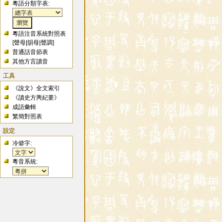
粵語分類字表:
粵語注音系統對照表
[
聲母
|
韻母
|
聲調
]
普通話音節表
其他方言讀音
工具
《說文》全文索引
《讀史方輿紀要》
成語彙輯
繁簡對照表
設定
冷僻字:
粵音系統: