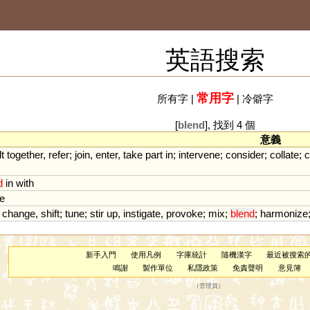
英語搜索
常用字
所有字
|
|
冷僻字
[
blend
], 找到 4 個
意義
t
together
,
refer
;
join
,
enter
,
take
part
in
;
intervene
;
consider
;
collate
;
d
in
with
e
;
change
,
shift
;
tune
;
stir
up
,
instigate
,
provoke
;
mix
;
blend
;
harmonize
新手入門
使用凡例
字庫統計
隨機漢字
最近被搜索
鳴謝
製作單位
私隱政策
免責聲明
意見簿
（
管理員
）