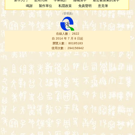
新手入門
使用凡例
字庫統計
隨機漢字
最近被搜索的漢字
鳴謝
製作單位
私隱政策
免責聲明
意見簿
（
管理員
）
在線人數： 2622
自 2014 年 7 月 8 日起
瀏覽人數： 80195183
使用次數： 294156942