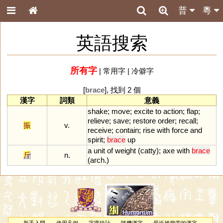
普
粵
英語搜索
所有字
|
常用字
|
冷僻字
[
brace
], 找到 2 個
漢字
詞類
意義
shake
;
move
;
excite
to
action
;
flap
;
relieve
;
save
;
restore
order
;
recall
;
振
v.
receive
;
contain
;
rise
with
force
and
spirit
;
brace
up
a
unit
of
weight
(
catty
);
axe
with
brace
斤
n.
(
arch
.)