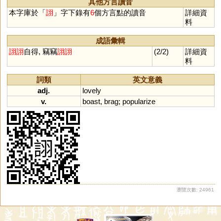
其他方言讀音
本字庫於「
詡
」字下錄有
6
個方言點的讀音
詳細資
料
成語彙輯
詡
詡
自得, 竊竊
詡
詡
(2/2)
詳細資
料
詞類
英文意義
adj.
lovely
v.
boast
,
brag
;
popularize
瀏覽次數: 24961