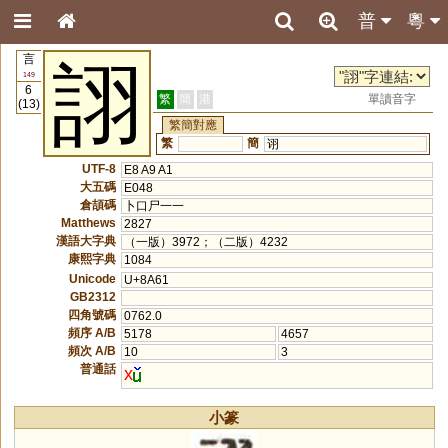
普
粵
言
詡
149
6
繁
簡
港
單讀音字
(13)
繁簡對應
繁
簡
诩
UTF-8
E8 A9 A1
大五碼
E048
倉頡碼
卜口尸一一
Matthews
2827
漢語大字典
（一版）3972；（二版）4232
康熙字典
1084
Unicode
U+8A61
GB2312
四角號碼
0762.0
頻序 A/B
5178
4657
頻次 A/B
10
3
普通話
x
小篆