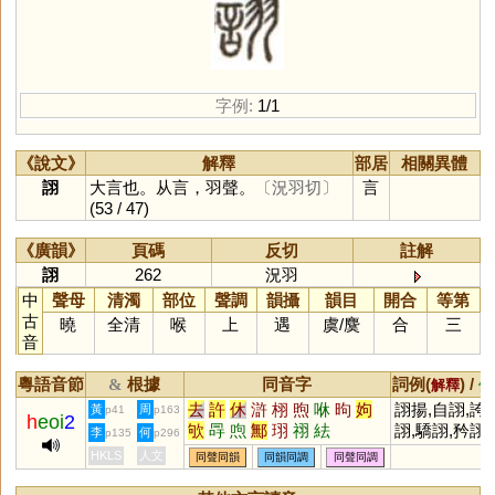
字例:
1/1
《說文》
解釋
部居
相關異體
詡
大言也。从言，羽聲。
〔況羽切〕
言
(53 / 47)
《廣韻》
頁碼
反切
註解
詡
262
況羽
中
聲母
清濁
部位
聲調
韻攝
韻目
開合
等第
古
曉
全清
喉
上
遇
虞
/
麌
合
三
音
粵語音節
根據
同音字
詞例(
) /
&
解釋
備
去
許
休
滸
栩
煦
咻
昫
姁
詡揚,自詡,誇
黃
周
p41
p163
h
eoi
2
欨
冔
喣
鄦
珝
祤
紶
詡,驕詡,矜詡
李
何
p135
p296
HKLS
人文
同聲同韻
同韻同調
同聲同調