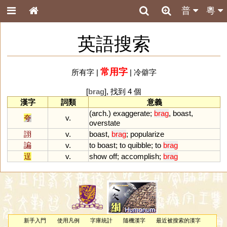
普
粵
英語搜索
常用字
所有字
|
|
冷僻字
[
brag
], 找到 4 個
漢字
詞類
意義
(
arch
.)
exaggerate
;
brag
,
boast
,
夸
v.
overstate
詡
v.
boast
,
brag
;
popularize
諞
v.
to
boast
;
to
quibble
;
to
brag
逞
v.
show
off
;
accomplish
;
brag
新手入門
使用凡例
字庫統計
隨機漢字
最近被搜索的漢字