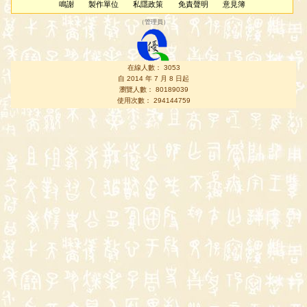
鳴謝
製作單位
私隱政策
免責聲明
意見簿
（
管理員
）
在線人數： 3053
自 2014 年 7 月 8 日起
瀏覽人數： 80189039
使用次數： 294144759