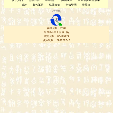
新手入門
使用凡例
字庫統計
隨機漢字
最近被搜索的漢字
鳴謝
製作單位
私隱政策
免責聲明
意見簿
（
管理員
）
在線人數： 2389
自 2014 年 7 月 8 日起
瀏覽人數： 80499927
使用次數： 294728747