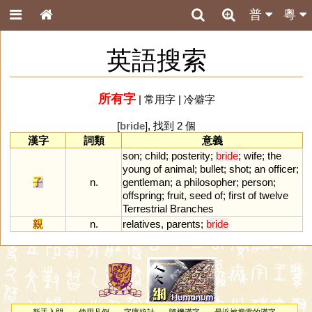
普
粵
英語搜索
所有字
|
常用字
|
冷僻字
[
bride
], 找到 2 個
漢字
詞類
意義
son
;
child
;
posterity
;
bride
;
wife
;
the
young
of
animal
;
bullet
;
shot
;
an
officer
;
子
n.
gentleman
;
a
philosopher
;
person
;
offspring
;
fruit
,
seed
of
;
first
of
twelve
Terrestrial
Branches
親
n.
relatives
,
parents
;
bride