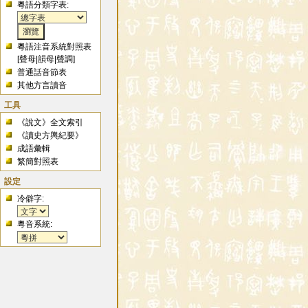
粵語分類字表:
粵語注音系統對照表
[
聲母
|
韻母
|
聲調
]
普通話音節表
其他方言讀音
工具
《說文》全文索引
《讀史方輿紀要》
成語彙輯
繁簡對照表
設定
冷僻字:
粵音系統: