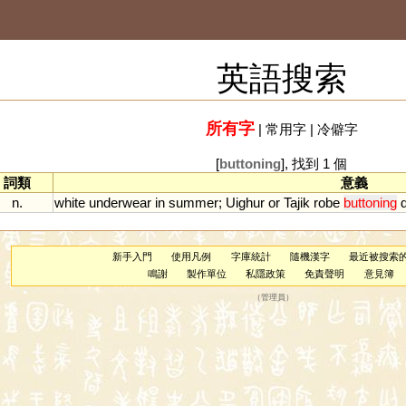
英語搜索
所有字
|
常用字
|
冷僻字
[
buttoning
], 找到 1 個
詞類
意義
n.
white
underwear
in
summer
;
Uighur
or
Tajik
robe
buttoning
新手入門
使用凡例
字庫統計
隨機漢字
最近被搜索
鳴謝
製作單位
私隱政策
免責聲明
意見簿
（
管理員
）