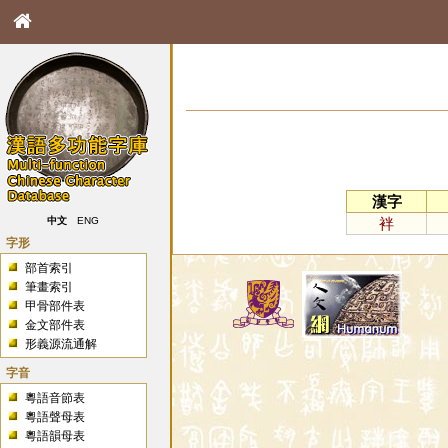
漢字
袢
中文
ENG
字形
部首索引
筆畫索引
甲骨部件表
金文部件表
形義源流通解
字音
粵語音節表
粵語聲母表
粵語韻母表