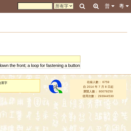
普
粵
down
the
front
;
a
loop
for
fastening
a
button
在線人數： 6759
的漢字
自 2014 年 7 月 8 日起
瀏覽人數： 80079250
使用次數： 293944530