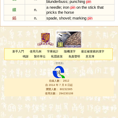
blunderbuss
;
punching
pin
a
needle
;
iron
pin
on
the
stick
that
錣
n.
pricks
the
horse
鍤
n.
spade
,
shovel
;
marking
pin
新手入門
使用凡例
字庫統計
隨機漢字
最近被搜索的漢字
鳴謝
製作單位
私隱政策
免責聲明
意見簿
（
管理員
）
在線人數： 2812
自 2014 年 7 月 8 日起
瀏覽人數： 80232365
使用次數： 294230108