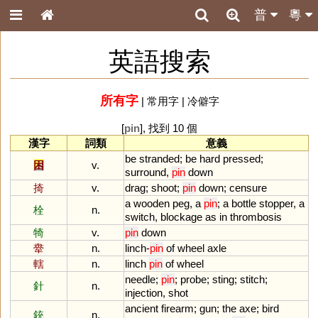
普
粵
英語搜索
所有字
|
常用字
|
冷僻字
[
pin
], 找到 10 個
漢字
詞類
意義
be
stranded
;
be
hard
pressed
;
困
v.
surround
,
pin
down
掎
v.
drag
;
shoot
;
pin
down
;
censure
a
wooden
peg
,
a
pin
;
a
bottle
stopper
,
a
栓
n.
switch
,
blockage
as
in
thrombosis
犄
v.
pin
down
舝
n.
linch
-
pin
of
wheel
axle
轄
n.
linch
pin
of
wheel
needle
;
pin
;
probe
;
sting
;
stitch
;
針
n.
injection
,
shot
ancient
firearm
;
gun
;
the
axe
;
bird
銃
n.