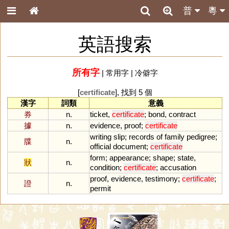
普
粵
英語搜索
所有字
|
常用字
|
冷僻字
[
certificate
], 找到 5 個
漢字
詞類
意義
券
n.
ticket
,
certificate
;
bond
,
contract
據
n.
evidence
,
proof
;
certificate
writing
slip
;
records
of
family
pedigree
;
牒
n.
official
document
;
certificate
form
;
appearance
;
shape
;
state
,
狀
n.
condition
;
certificate
;
accusation
proof
,
evidence
,
testimony
;
certificate
;
證
n.
permit