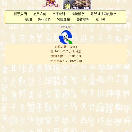
新手入門
使用凡例
字庫統計
隨機漢字
最近被搜索的漢字
鳴謝
製作單位
私隱政策
免責聲明
意見簿
（
管理員
）
在線人數： 2465
自 2014 年 7 月 8 日起
瀏覽人數： 80582359
使用次數： 294926018