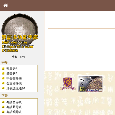
中文
ENG
字形
部首索引
筆畫索引
甲骨部件表
金文部件表
形義源流通解
字音
粵語音節表
粵語聲母表
粵語韻母表