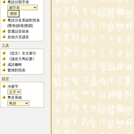
粵語分類字表:
粵語注音系統對照表
[
聲母
|
韻母
|
聲調
]
普通話音節表
其他方言讀音
工具
《說文》全文索引
《讀史方輿紀要》
成語彙輯
繁簡對照表
設定
冷僻字:
粵音系統: