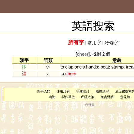
英語搜索
所有字
|
常用字
|
冷僻字
[
cheer
], 找到 2 個
漢字
詞類
意義
抃
v.
to
clap
one
'
s
hands
;
beat
;
stamp
,
trea
讙
v.
to
cheer
新手入門
使用凡例
字庫統計
隨機漢字
最近被搜索
鳴謝
製作單位
私隱政策
免責聲明
意見簿
（
管理員
）