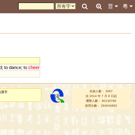
普
粵
d
;
to
dance
;
to
cheer
在線人數： 2667
的漢字
自 2014 年 7 月 8 日起
瀏覽人數： 80130786
使用次數： 294044862