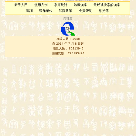
新手入門
使用凡例
字庫統計
隨機漢字
最近被搜索的漢字
鳴謝
製作單位
私隱政策
免責聲明
意見簿
（
管理員
）
在線人數： 2948
自 2014 年 7 月 8 日起
瀏覽人數： 80213949
使用次數： 294193424