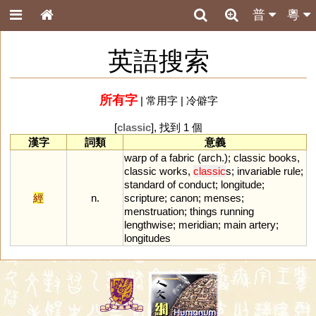
普
粵
英語搜索
所有字
|
常用字
|
冷僻字
[
classic
], 找到 1 個
漢字
詞類
意義
warp
of
a
fabric
(
arch
.);
classic
books
,
classic
works
,
classic
s
;
invariable
rule
;
standard
of
conduct
;
longitude
;
經
n.
scripture
;
canon
;
menses
;
menstruation
;
things
running
lengthwise
;
meridian
;
main
artery
;
longitudes