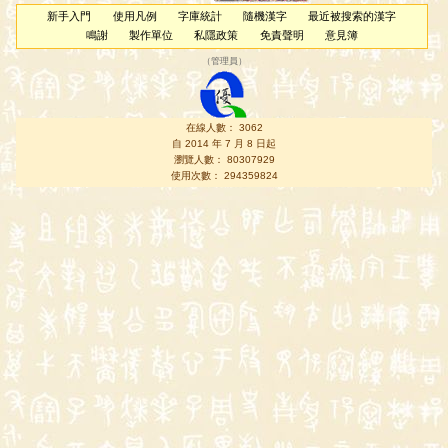
新手入門
使用凡例
字庫統計
隨機漢字
最近被搜索的漢字
鳴謝
製作單位
私隱政策
免責聲明
意見簿
（
管理員
）
在線人數： 3062
自 2014 年 7 月 8 日起
瀏覽人數： 80307929
使用次數： 294359824