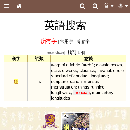
普
粵
英語搜索
所有字
|
常用字
|
冷僻字
[
meridian
], 找到 1 個
漢字
詞類
意義
warp
of
a
fabric
(
arch
.);
classic
books
,
classic
works
,
classics
;
invariable
rule
;
standard
of
conduct
;
longitude
;
經
n.
scripture
;
canon
;
menses
;
menstruation
;
things
running
lengthwise
;
meridian
;
main
artery
;
longitudes