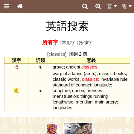
普
粵
英語搜索
所有字
|
常用字
|
冷僻字
[
classics
], 找到 2 個
漢字
詞類
意義
墳
n.
grave
;
ancient
classics
warp
of
a
fabric
(
arch
.);
classic
books
,
classic
works
,
classics
;
invariable
rule
;
standard
of
conduct
;
longitude
;
經
n.
scripture
;
canon
;
menses
;
menstruation
;
things
running
lengthwise
;
meridian
;
main
artery
;
longitudes