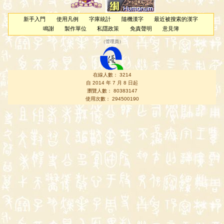
新手入門
使用凡例
字庫統計
隨機漢字
最近被搜索的漢字
鳴謝
製作單位
私隱政策
免責聲明
意見簿
（
管理員
）
在線人數： 3214
自 2014 年 7 月 8 日起
瀏覽人數： 80383147
使用次數： 294500190