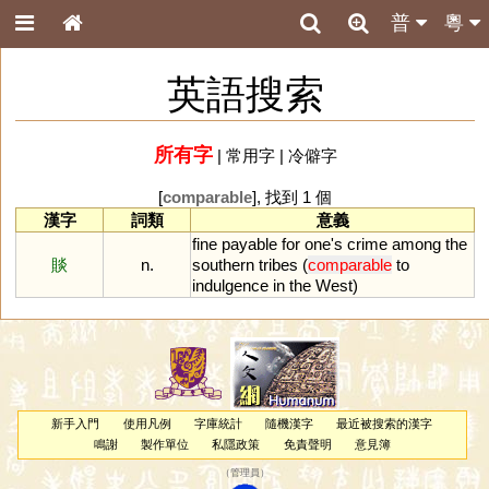
普
粵
英語搜索
所有字
|
常用字
|
冷僻字
[
comparable
], 找到 1 個
漢字
詞類
意義
fine
payable
for
one
'
s
crime
among
the
賧
n.
southern
tribes
(
comparable
to
indulgence
in
the
West
)
新手入門
使用凡例
字庫統計
隨機漢字
最近被搜索的漢字
鳴謝
製作單位
私隱政策
免責聲明
意見簿
（
管理員
）