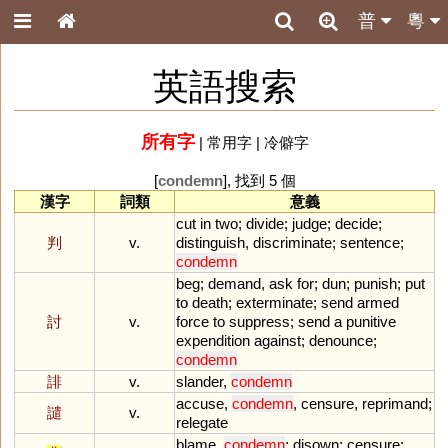
普
粵
英語搜索
所有字
|
常用字
|
冷僻字
[
condemn
], 找到 5 個
漢字
詞類
意義
cut
in
two
;
divide
;
judge
;
decide
;
判
v.
distinguish
,
discriminate
;
sentence
;
condemn
beg
;
demand
,
ask
for
;
dun
;
punish
;
put
to
death
;
exterminate
;
send
armed
討
v.
force
to
suppress
;
send
a
punitive
expendition
against
;
denounce
;
condemn
誹
v.
slander
,
condemn
accuse
,
condemn
,
censure
,
reprimand
;
譴
v.
relegate
blame
,
condemn
;
disown
;
censure
;