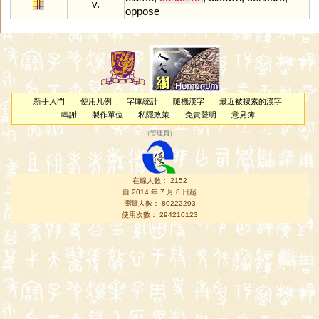
非
v.
oppose
新手入門
使用凡例
字庫統計
隨機漢字
最近被搜索的漢字
鳴謝
製作單位
私隱政策
免責聲明
意見簿
（
管理員
）
在線人數： 2152
自 2014 年 7 月 8 日起
瀏覽人數： 80222293
使用次數： 294210123