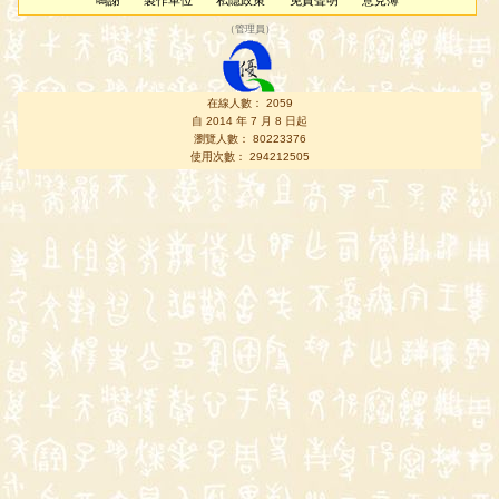
鳴謝
製作單位
私隱政策
免責聲明
意見簿
（
管理員
）
在線人數： 2059
自 2014 年 7 月 8 日起
瀏覽人數： 80223376
使用次數： 294212505