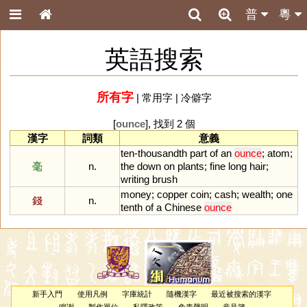
普
粵
英語搜索
所有字
|
常用字
|
冷僻字
[
ounce
], 找到 2 個
漢字
詞類
意義
ten
-
thousandth
part
of
an
ounce
;
atom
;
毫
n.
the
down
on
plants
;
fine
long
hair
;
writing
brush
money
;
copper
coin
;
cash
;
wealth
;
one
錢
n.
tenth
of
a
Chinese
ounce
新手入門
使用凡例
字庫統計
隨機漢字
最近被搜索的漢字