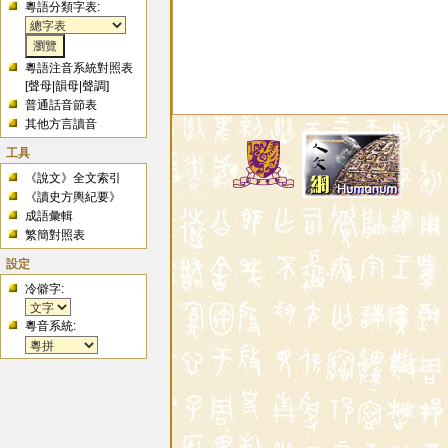
粵語分類字表:
粵語注音系統對照表
[
聲母
|
韻母
|
聲調
]
普通話音節表
其他方言讀音
工具
《說文》全文索引
《讀史方輿紀要》
成語彙輯
繁簡對照表
設定
冷僻字:
粵音系統: