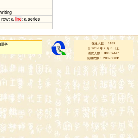
writing
row
;
a
line
;
a
series
在線人數： 6189
的漢字
自 2014 年 7 月 8 日起
瀏覽人數： 80089447
使用次數： 293960031