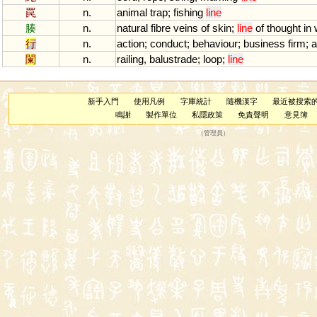
罠
n.
animal
trap
;
fishing
line
腠
n.
natural
fibre
veins
of
skin
;
line
of
thought
in
行
n.
action
;
conduct
;
behaviour
;
business
firm
;
a
闌
n.
railing
,
balustrade
;
loop
;
line
新手入門
使用凡例
字庫統計
隨機漢字
最近被搜索
鳴謝
製作單位
私隱政策
免責聲明
意見簿
（
管理員
）