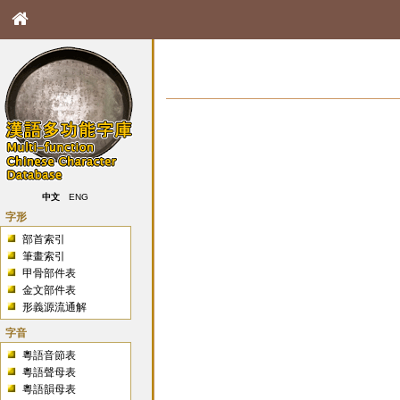
中文
ENG
字形
部首索引
筆畫索引
甲骨部件表
金文部件表
形義源流通解
字音
粵語音節表
粵語聲母表
粵語韻母表