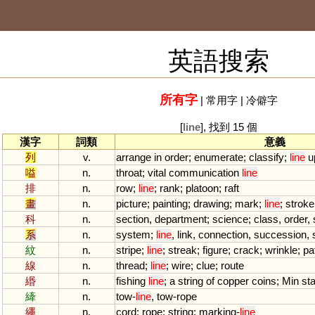
英語搜索
所有字
|
常用字
|
冷僻字
[
line
], 找到 15 個
漢字
詞類
意義
列
v.
arrange
in
order
;
enumerate
;
classify
;
line
u
嗌
n.
throat
;
vital
communication
line
排
n.
row
;
line
;
rank
;
platoon
;
raft
畫
n.
picture
;
painting
;
drawing
;
mark
;
line
;
stroke
科
n.
section
,
department
;
science
;
class
,
order
,
系
n.
system
;
line
,
link
,
connection
,
succession
,
紋
n.
stripe
;
line
;
streak
;
figure
;
crack
;
wrinkle
;
pa
線
n.
thread
;
line
;
wire
;
clue
;
route
緡
n.
fishing
line
;
a
string
of
copper
coins
;
Min
sta
縴
n.
tow
-
line
,
tow
-
rope
繩
n.
cord
;
rope
;
string
;
marking
-
line