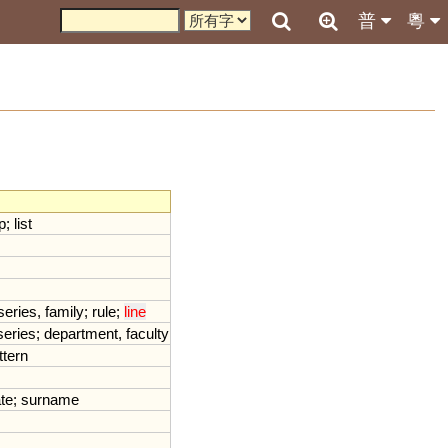
普
粵
p
;
list
series
,
family
;
rule
;
line
series
;
department
,
faculty
ttern
te
;
surname