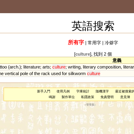
英語搜索
所有字
|
常用字
|
冷僻字
[
culture
], 找到 2 個
意義
ttoo
(
arch
.);
literature
;
arts
;
culture
;
writing
,
literary
composition
,
litera
he
vertical
pole
of
the
rack
used
for
silkworm
culture
新手入門
使用凡例
字庫統計
隨機漢字
最近被搜索
鳴謝
製作單位
私隱政策
免責聲明
意見簿
（
管理員
）