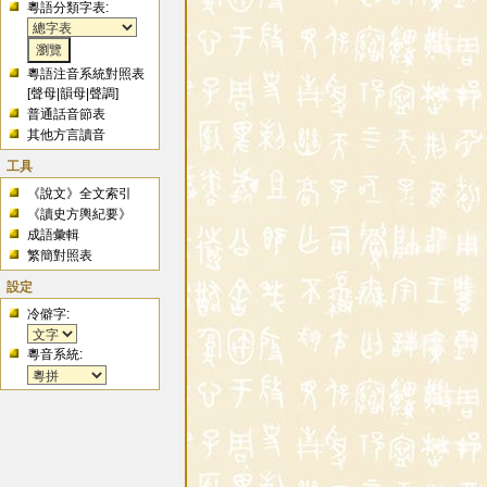
粵語分類字表:
粵語注音系統對照表
[
聲母
|
韻母
|
聲調
]
普通話音節表
其他方言讀音
工具
《說文》全文索引
《讀史方輿紀要》
成語彙輯
繁簡對照表
設定
冷僻字:
粵音系統: