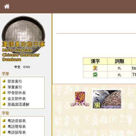
漢字
詞類
文
n.
ta
中文
ENG
字形
柋
n.
T
部首索引
筆畫索引
甲骨部件表
金文部件表
形義源流通解
字音
粵語音節表
粵語聲母表
粵語韻母表