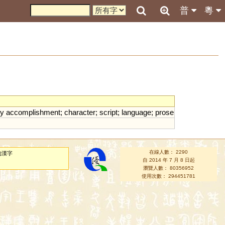
普
粵
ry
accomplishment
;
character
;
script
;
language
;
prose
在線人數： 2290
的漢字
自 2014 年 7 月 8 日起
瀏覽人數： 80356952
使用次數： 294451781