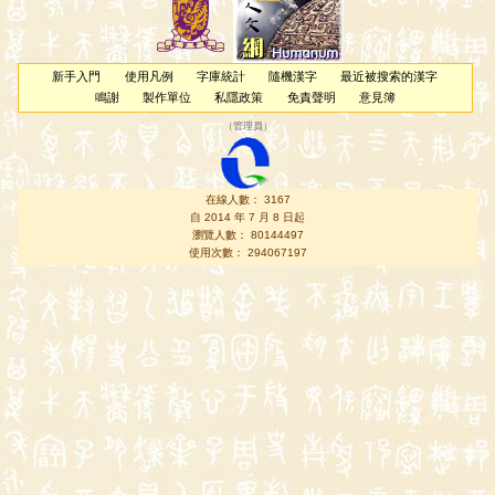
新手入門
使用凡例
字庫統計
隨機漢字
最近被搜索的漢字
鳴謝
製作單位
私隱政策
免責聲明
意見簿
（
管理員
）
在線人數： 3167
自 2014 年 7 月 8 日起
瀏覽人數： 80144497
使用次數： 294067197