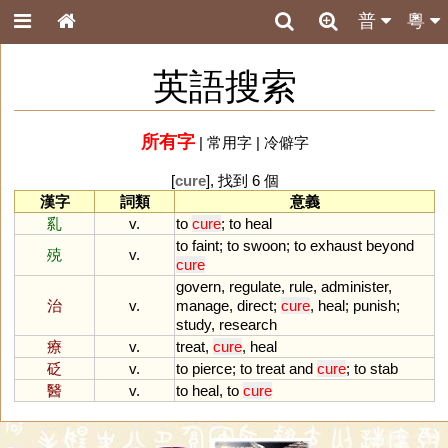
普
粵
英語搜索
所有字
|
常用字
|
冷僻字
[
cure
], 找到 6 個
漢字
詞類
意義
乿
v.
to
cure
;
to
heal
to
faint
;
to
swoon
;
to
exhaust
beyond
殑
v.
cure
govern
,
regulate
,
rule
,
administer
,
治
v.
manage
,
direct
;
cure
,
heal
;
punish
;
study
,
research
療
v.
treat
,
cure
,
heal
砭
v.
to
pierce
;
to
treat
and
cure
;
to
stab
醫
v.
to
heal
,
to
cure