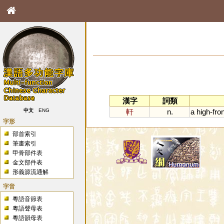
漢字
詞類
軒
n.
a
high
-
fro
中文
ENG
字形
部首索引
筆畫索引
甲骨部件表
金文部件表
形義源流通解
字音
粵語音節表
粵語聲母表
粵語韻母表