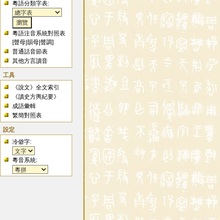
粵語分類字表:
粵語注音系統對照表
[
聲母
|
韻母
|
聲調
]
普通話音節表
其他方言讀音
工具
《說文》全文索引
《讀史方輿紀要》
成語彙輯
繁簡對照表
設定
冷僻字:
粵音系統: