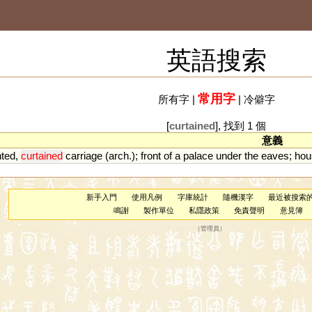
英語搜索
常用字
所有字
|
|
冷僻字
[
curtained
], 找到 1 個
意義
nted
,
curtained
carriage
(
arch
.);
front
of
a
palace
under
the
eaves
;
hou
新手入門
使用凡例
字庫統計
隨機漢字
最近被搜索
鳴謝
製作單位
私隱政策
免責聲明
意見簿
（
管理員
）