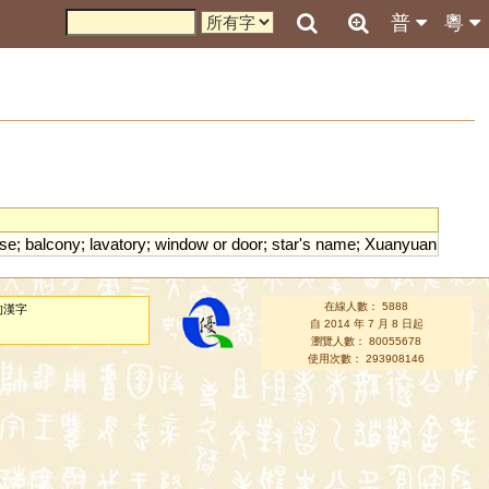
普
粵
se
;
balcony
;
lavatory
;
window
or
door
;
star
'
s
name
;
Xuanyuan
在線人數： 5888
的漢字
自 2014 年 7 月 8 日起
瀏覽人數： 80055678
使用次數： 293908146