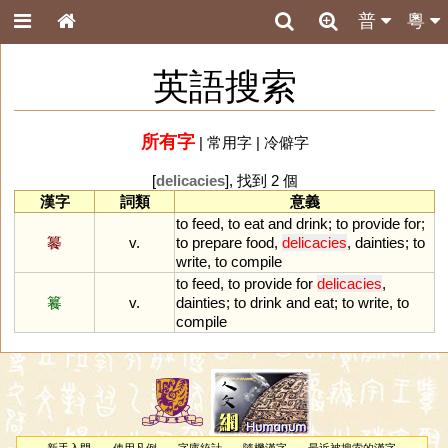
普
粵
英語搜索
所有字
|
常用字
|
冷僻字
[
delicacies
], 找到 2 個
漢字
詞類
意義
to
feed
,
to
eat
and
drink
;
to
provide
for
;
䉵
v.
to
prepare
food
,
delicacies
,
dainties
;
to
write
,
to
compile
to
feed
,
to
provide
for
delicacies
,
籑
v.
dainties
;
to
drink
and
eat
;
to
write
,
to
compile