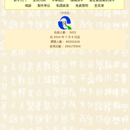
新手入門
使用凡例
字庫統計
隨機漢字
最近被搜索的漢字
鳴謝
製作單位
私隱政策
免責聲明
意見簿
（
管理員
）
在線人數： 3431
自 2014 年 7 月 8 日起
瀏覽人數： 80202418
使用次數： 294170504