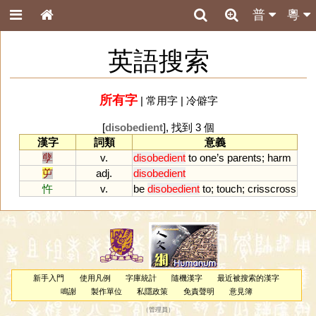
普
粵
英語搜索
所有字
|
常用字
|
冷僻字
[
disobedient
], 找到 3 個
漢字
詞類
意義
孽
v.
disobedient
to
one
’
s
parents
;
harm
屰
adj.
disobedient
忤
v.
be
disobedient
to
;
touch
;
crisscross
新手入門
使用凡例
字庫統計
隨機漢字
最近被搜索的漢字
鳴謝
製作單位
私隱政策
免責聲明
意見簿
（
管理員
）