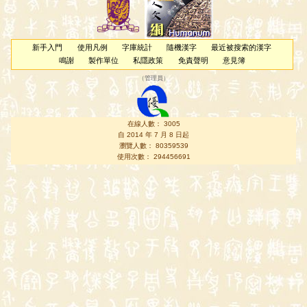
新手入門
使用凡例
字庫統計
隨機漢字
最近被搜索的漢字
鳴謝
製作單位
私隱政策
免責聲明
意見簿
（
管理員
）
在線人數： 3005
自 2014 年 7 月 8 日起
瀏覽人數： 80359539
使用次數： 294456691