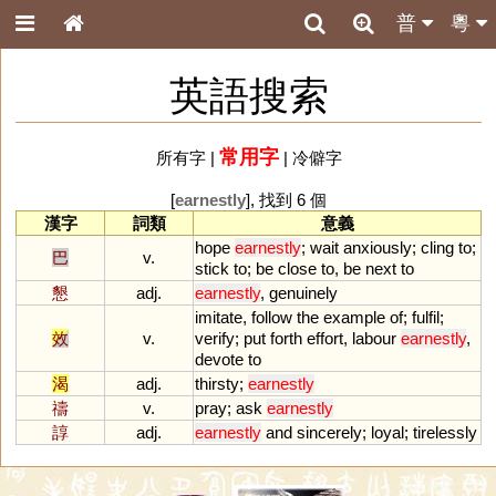
普
粵
英語搜索
常用字
所有字
|
|
冷僻字
[
earnestly
], 找到 6 個
漢字
詞類
意義
hope
earnestly
;
wait
anxiously
;
cling
to
;
巴
v.
stick
to
;
be
close
to
,
be
next
to
懇
adj.
earnestly
,
genuinely
imitate
,
follow
the
example
of
;
fulfil
;
效
v.
verify
;
put
forth
effort
,
labour
earnestly
,
devote
to
渴
adj.
thirsty
;
earnestly
禱
v.
pray
;
ask
earnestly
諄
adj.
earnestly
and
sincerely
;
loyal
;
tirelessly