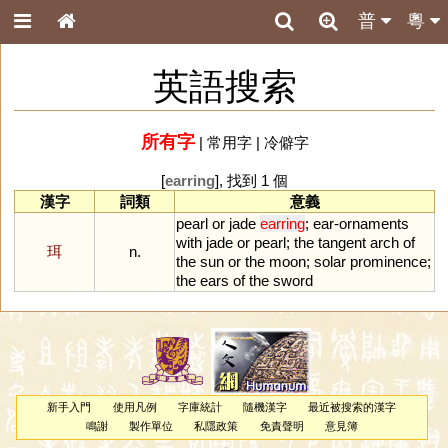
普
粵
英語搜索
所有字
|
常用字
|
冷僻字
[
earring
], 找到 1 個
漢字
詞類
意義
pearl
or
jade
earring
;
ear
-
ornaments
with
jade
or
pearl
;
the
tangent
arch
of
珥
n.
the
sun
or
the
moon
;
solar
prominence
;
the
ears
of
the
sword
新手入門
使用凡例
字庫統計
隨機漢字
最近被搜索的漢字
鳴謝
製作單位
私隱政策
免責聲明
意見簿