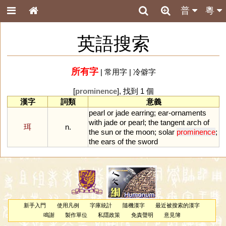
普
粵
英語搜索
所有字
|
常用字
|
冷僻字
[
prominence
], 找到 1 個
漢字
詞類
意義
pearl
or
jade
earring
;
ear
-
ornaments
with
jade
or
pearl
;
the
tangent
arch
of
珥
n.
the
sun
or
the
moon
;
solar
prominence
;
the
ears
of
the
sword
新手入門
使用凡例
字庫統計
隨機漢字
最近被搜索的漢字
鳴謝
製作單位
私隱政策
免責聲明
意見簿