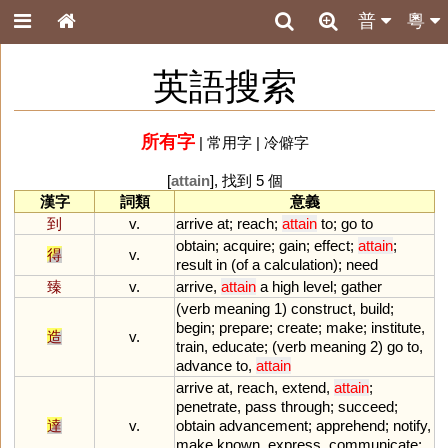
普
粵
英語搜索
所有字
|
常用字
|
冷僻字
[
attain
], 找到 5 個
漢字
詞類
意義
到
v.
arrive
at
;
reach
;
attain
to
;
go
to
obtain
;
acquire
;
gain
;
effect
;
attain
;
得
v.
result
in
(
of
a
calculation
);
need
臻
v.
arrive
,
attain
a
high
level
;
gather
(
verb
meaning
1
)
construct
,
build
;
begin
;
prepare
;
create
;
make
;
institute
,
造
v.
train
,
educate
; (
verb
meaning
2
)
go
to
,
advance
to
,
attain
arrive
at
,
reach
,
extend
,
attain
;
penetrate
,
pass
through
;
succeed
;
達
v.
obtain
advancement
;
apprehend
;
notify
,
make
known
,
express
,
communicate
;