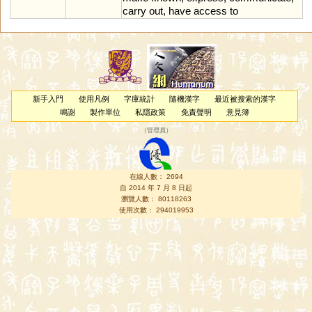
carry
out
,
have
access
to
新手入門
使用凡例
字庫統計
隨機漢字
最近被搜索的漢字
鳴謝
製作單位
私隱政策
免責聲明
意見簿
（
管理員
）
在線人數： 2694
自 2014 年 7 月 8 日起
瀏覽人數： 80118263
使用次數： 294019953