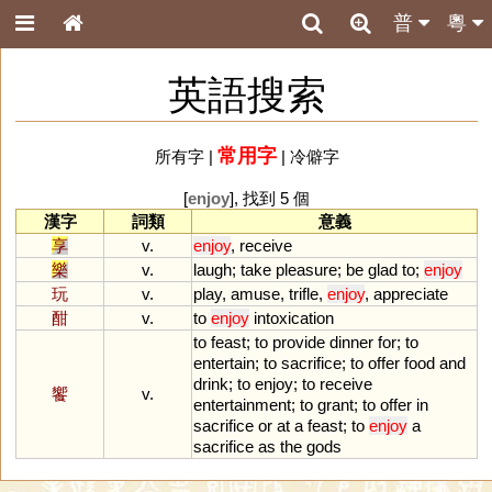
普
粵
英語搜索
常用字
所有字
|
|
冷僻字
[
enjoy
], 找到 5 個
漢字
詞類
意義
享
v.
enjoy
,
receive
樂
v.
laugh
;
take
pleasure
;
be
glad
to
;
enjoy
玩
v.
play
,
amuse
,
trifle
,
enjoy
,
appreciate
酣
v.
to
enjoy
intoxication
to
feast
;
to
provide
dinner
for
;
to
entertain
;
to
sacrifice
;
to
offer
food
and
drink
;
to
enjoy
;
to
receive
饗
v.
entertainment
;
to
grant
;
to
offer
in
sacrifice
or
at
a
feast
;
to
enjoy
a
sacrifice
as
the
gods