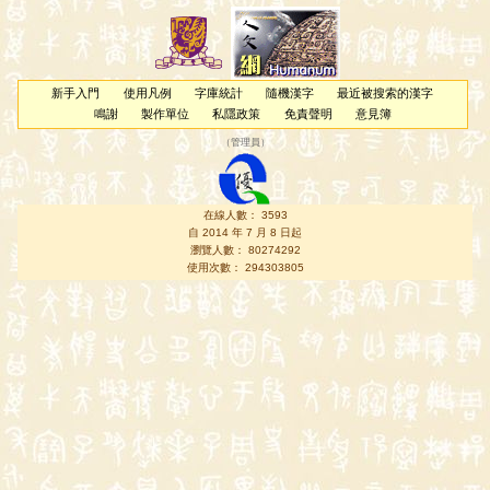
新手入門
使用凡例
字庫統計
隨機漢字
最近被搜索的漢字
鳴謝
製作單位
私隱政策
免責聲明
意見簿
（
管理員
）
在線人數： 3593
自 2014 年 7 月 8 日起
瀏覽人數： 80274292
使用次數： 294303805