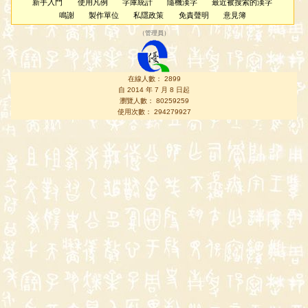
新手入門
使用凡例
字庫統計
隨機漢字
最近被搜索的漢字
鳴謝
製作單位
私隱政策
免責聲明
意見簿
（
管理員
）
在線人數： 2899
自 2014 年 7 月 8 日起
瀏覽人數： 80259259
使用次數： 294279927