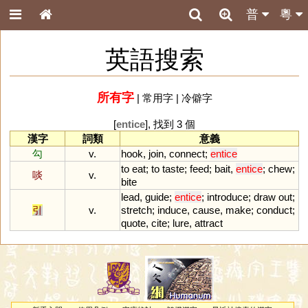
普
粵
英語搜索
所有字
|
常用字
|
冷僻字
[
entice
], 找到 3 個
漢字
詞類
意義
勾
v.
hook
,
join
,
connect
;
entice
to
eat
;
to
taste
;
feed
;
bait
,
entice
;
chew
;
啖
v.
bite
lead
,
guide
;
entice
;
introduce
;
draw
out
;
引
v.
stretch
;
induce
,
cause
,
make
;
conduct
;
quote
,
cite
;
lure
,
attract