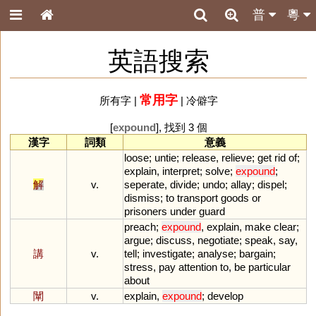
普
粵
英語搜索
常用字
所有字
|
|
冷僻字
[
expound
], 找到 3 個
漢字
詞類
意義
loose
;
untie
;
release
,
relieve
;
get
rid
of
;
explain
,
interpret
;
solve
;
expound
;
解
v.
seperate
,
divide
;
undo
;
allay
;
dispel
;
dismiss
;
to
transport
goods
or
prisoners
under
guard
preach
;
expound
,
explain
,
make
clear
;
argue
;
discuss
,
negotiate
;
speak
,
say
,
講
v.
tell
;
investigate
;
analyse
;
bargain
;
stress
,
pay
attention
to
,
be
particular
about
闡
v.
explain
,
expound
;
develop