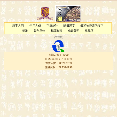
新手入門
使用凡例
字庫統計
隨機漢字
最近被搜索的漢字
鳴謝
製作單位
私隱政策
免責聲明
意見簿
（
管理員
）
在線人數： 4009
自 2014 年 7 月 8 日起
瀏覽人數： 80287789
使用次數： 294324798