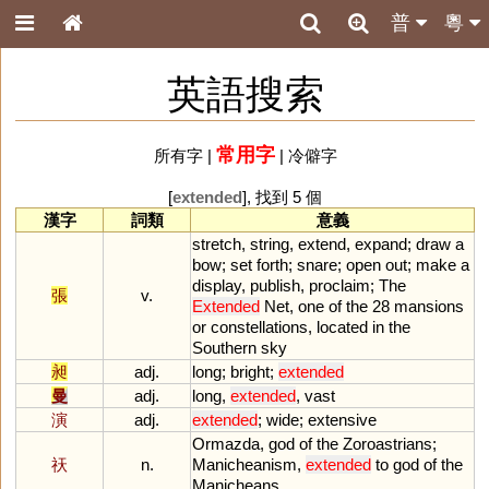
普
粵
英語搜索
常用字
所有字
|
|
冷僻字
[
extended
], 找到 5 個
漢字
詞類
意義
stretch
,
string
,
extend
,
expand
;
draw
a
bow
;
set
forth
;
snare
;
open
out
;
make
a
display
,
publish
,
proclaim
;
The
張
v.
Extended
Net
,
one
of
the
28
mansions
or
constellations
,
located
in
the
Southern
sky
昶
adj.
long
;
bright
;
extended
曼
adj.
long
,
extended
,
vast
演
adj.
extended
;
wide
;
extensive
Ormazda
,
god
of
the
Zoroastrians
;
祆
n.
Manicheanism
,
extended
to
god
of
the
Manicheans