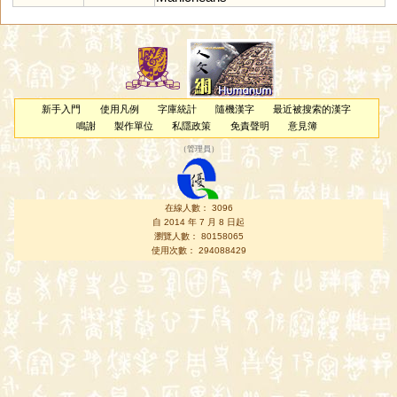
新手入門
使用凡例
字庫統計
隨機漢字
最近被搜索的漢字
鳴謝
製作單位
私隱政策
免責聲明
意見簿
（
管理員
）
在線人數： 3096
自 2014 年 7 月 8 日起
瀏覽人數： 80158065
使用次數： 294088429