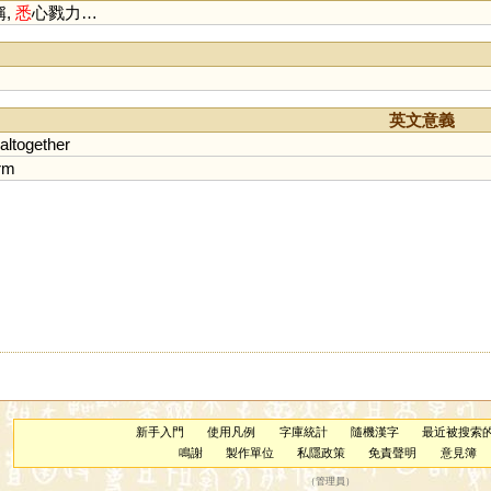
稱,
悉
心戮力…
英文意義
altogether
orm
新手入門
使用凡例
字庫統計
隨機漢字
最近被搜索
鳴謝
製作單位
私隱政策
免責聲明
意見簿
（
管理員
）