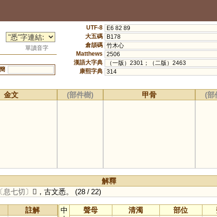
UTF-8
E6 82 89
大五碼
B178
倉頡碼
竹木心
單讀音字
Matthews
2506
漢語大字典
（一版）2301；（二版）2463
簡
康熙字典
314
金文
(部件樹)
甲骨
(部
解釋
〔息七切〕
𢝕，古文悉。
(28 / 22)
註解
中
聲母
清濁
部位