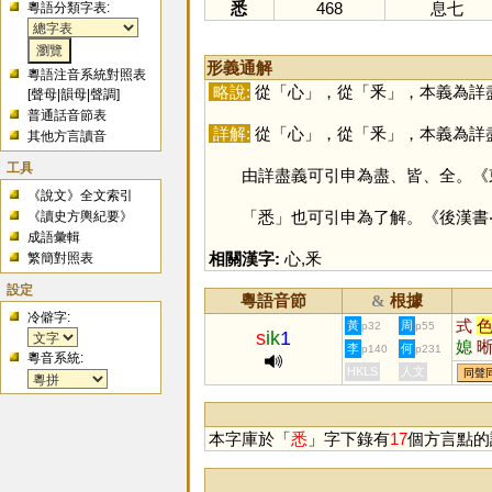
悉
468
息七
粵語分類字表:
形義通解
粵語注音系統對照表
略說:
從「
心
」，從「
釆
」，本義為詳
[
聲母
|
韻母
|
聲調
]
普通話音節表
詳解:
從「
心
」，從「
釆
」，本義為詳
其他方言讀音
工具
由詳盡義可引申為盡、皆、全。《東
《說文》全文索引
「
悉
」也可引申為了解。《後漢書
《讀史方輿紀要》
成語彙輯
相關漢字:
心
,
釆
繁簡對照表
設定
粵語音節
根據
&
冷僻字:
式
黃
周
p32
p55
s
ik
1
媳
李
何
p140
p231
粵音系統:
淅
HKLS
人文
同聲
螫
穡
轖
本字庫於「
悉
」字下錄有
17
個方言點的
鉽