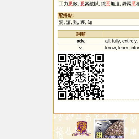
工力
悉
敵,
悉
索敝賦, 纖
悉
無遺, 銖兩
悉
配搭點:
洞
,
讅
,
熟
,
獲
,
知
詞類
adv.
all
,
fully
,
entirely
,
v.
know
,
learn
,
inf