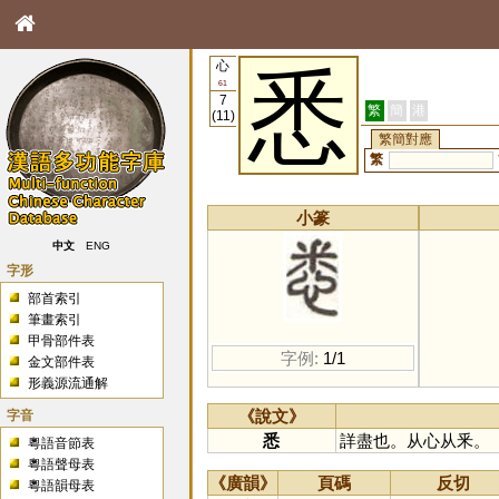
心
悉
61
7
繁
簡
港
(11)
繁簡對應
繁
小篆
中文
ENG
字形
部首索引
筆畫索引
甲骨部件表
字例:
1/1
金文部件表
形義源流通解
字音
《說文》
悉
詳盡也。从心从釆。
粵語音節表
粵語聲母表
《廣韻》
頁碼
反切
粵語韻母表