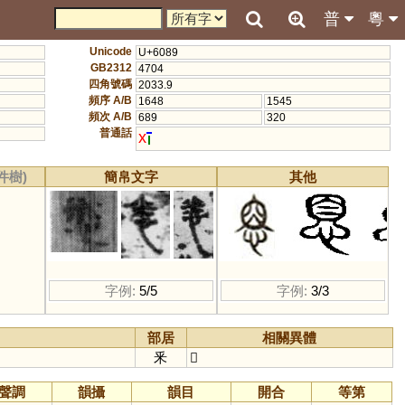
普
粵
Unicode
U+6089
GB2312
4704
四角號碼
2033.9
頻序 A/B
1648
1545
頻次 A/B
689
320
普通話
x
件樹)
簡帛文字
其他
字例:
5/5
字例:
3/3
部居
相關異體
釆
𢝕
聲調
韻攝
韻目
開合
等第