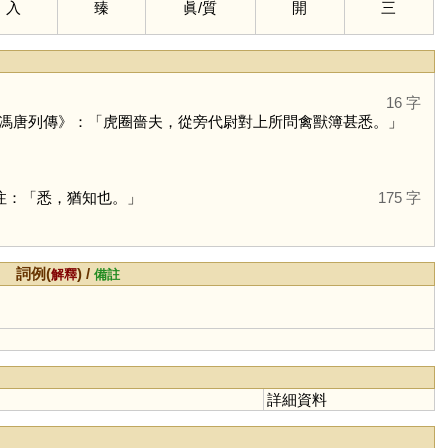
入
臻
眞
/
質
開
三
16 字
釋之馮唐列傳》：「虎圈嗇夫，從旁代尉對上所問禽獸簿甚悉。」
注：「悉，猶知也。」
175 字
詞例(
) /
解釋
備註
詳細資料