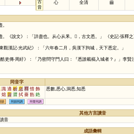
古
心
全清
齒
音
盡。
盡。《說文》：「詳盡也。从心从釆。𢝕，古文悉。」 《史記‧張
觀漢記‧光武紀》：「六年春二月，吳漢下胊城，天下悉定。」
‧酷吏傳‧周紆》：「乃密問守門人曰：『悉誰載槁入城者？』」李賢
同音字
色
識
適
析
息
釋
惜
飾
悉數,悉心,洞悉,知悉
晰
熄
昔
澀
拭
薔
飭
銫
蜥
軾
嗇
栻
奭
蟋
衋
皙
同韻
同韻同調
同聲同調
窸
潟
襫
菥
骰
醳
腊
舄
赩
鄎
緆
螅
蒠
瘜
濇
蕮
其他方言讀音
摵
适
獡
棤
烒
焟
晹
蜤
讀音
蝷
鎴
成語彙輯