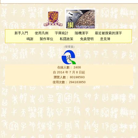
新手入門
使用凡例
字庫統計
隨機漢字
最近被搜索的漢字
鳴謝
製作單位
私隱政策
免責聲明
意見簿
（
管理員
）
在線人數： 2406
自 2014 年 7 月 8 日起
瀏覽人數： 80198593
使用次數： 294163850