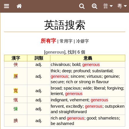
普
粵
英語搜索
所有字
|
常用字
|
冷僻字
[
generous
], 找到 6 個
漢字
詞類
意義
俠
adj.
chivalrous
;
bold
;
generous
thick
;
deep
;
profound
;
substantial
;
厚
adj.
generous
;
sincere
;
virtuous
;
genuine
;
secure
;
rich
or
strong
in
flavour
broad
;
spacious
;
wide
;
liberal
;
forgiving
;
寬
adj.
lenient
,
generous
慨
adj.
indignant
,
vehement
;
generous
fervent
,
excitedly
;
generous
;
outspoken
慷
adj.
and
straightforward
rich
and
generous
;
good
;
shameless
;
腆
adj.
be
ashamed