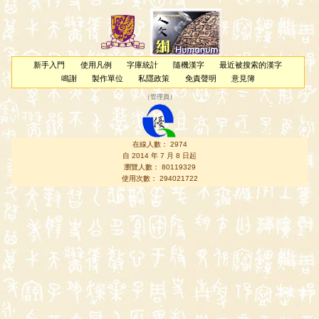
新手入門
使用凡例
字庫統計
隨機漢字
最近被搜索的漢字
鳴謝
製作單位
私隱政策
免責聲明
意見簿
（
管理員
）
在線人數： 2974
自 2014 年 7 月 8 日起
瀏覽人數： 80119329
使用次數： 294021722