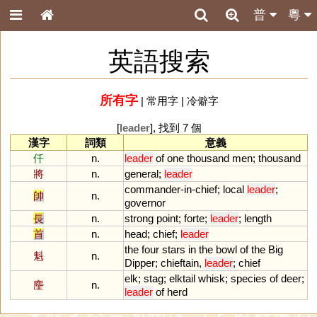
普
粵
英語搜索
所有字
|
常用字
|
冷僻字
[
leader
], 找到 7 個
漢字
詞類
意義
仟
n.
leader
of
one
thousand
men
;
thousand
將
n.
general
;
leader
commander
-
in
-
chief
;
local
leader
;
帥
n.
governor
長
n.
strong
point
;
forte
;
leader
;
length
首
n.
head
;
chief
;
leader
the
four
stars
in
the
bowl
of
the
Big
魁
n.
Dipper
;
chieftain
,
leader
;
chief
elk
;
stag
;
elktail
whisk
;
species
of
deer
;
麈
n.
leader
of
herd