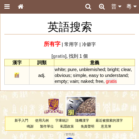
普
粵
英語搜索
所有字
|
常用字
|
冷僻字
[
gratis
], 找到 1 個
漢字
詞類
意義
white
;
pure
,
unblemished
;
bright
;
clear
,
白
adj.
obvious
;
simple
,
easy
to
understand
;
empty
;
vain
;
naked
;
free
,
gratis
新手入門
使用凡例
字庫統計
隨機漢字
最近被搜索的漢字
鳴謝
製作單位
私隱政策
免責聲明
意見簿
（
管理員
）