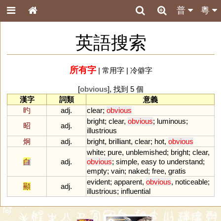
普
粵
英語搜索
所有字
|
常用字
|
冷僻字
[
obvious
], 找到 5 個
漢字
詞類
意義
旳
adj.
clear
;
obvious
bright
;
clear
,
obvious
;
luminous
;
昭
adj.
illustrious
炯
adj.
bright
,
brilliant
,
clear
;
hot
,
obvious
white
;
pure
,
unblemished
;
bright
;
clear
,
白
adj.
obvious
;
simple
,
easy
to
understand
;
empty
;
vain
;
naked
;
free
,
gratis
evident
;
apparent
,
obvious
,
noticeable
;
顯
adj.
illustrious
;
influential