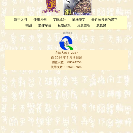
新手入門
使用凡例
字庫統計
隨機漢字
最近被搜索的漢字
鳴謝
製作單位
私隱政策
免責聲明
意見簿
（
管理員
）
在線人數： 2287
自 2014 年 7 月 8 日起
瀏覽人數： 80574250
使用次數： 294907692