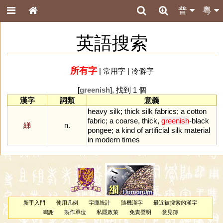
普
粵
英語搜索
所有字
|
常用字
|
冷僻字
[
greenish
], 找到 1 個
漢字
詞類
意義
heavy
silk
;
thick
silk
fabrics
;
a
cotton
fabric
;
a
coarse
,
thick
,
greenish
-
black
綈
n.
pongee
;
a
kind
of
artificial
silk
material
in
modern
times
新手入門
使用凡例
字庫統計
隨機漢字
最近被搜索的漢字
鳴謝
製作單位
私隱政策
免責聲明
意見簿