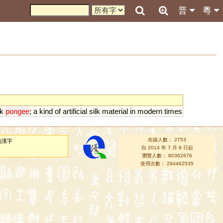
普
粵
k
pongee
;
a
kind
of
artificial
silk
material
in
modern
times
在線人數： 2753
的漢字
自 2014 年 7 月 8 日起
瀏覽人數： 80362676
使用次數： 294462535