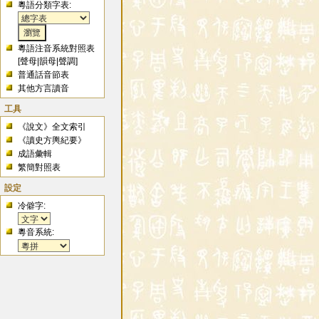
粵語分類字表:
粵語注音系統對照表
[
聲母
|
韻母
|
聲調
]
普通話音節表
其他方言讀音
工具
《說文》全文索引
《讀史方輿紀要》
成語彙輯
繁簡對照表
設定
冷僻字:
粵音系統: