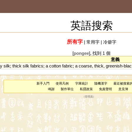
英語搜索
所有字
|
常用字
|
冷僻字
[
pongee
], 找到 1 個
意義
y
silk
;
thick
silk
fabrics
;
a
cotton
fabric
;
a
coarse
,
thick
,
greenish
-
blac
新手入門
使用凡例
字庫統計
隨機漢字
最近被搜索
鳴謝
製作單位
私隱政策
免責聲明
意見簿
（
管理員
）