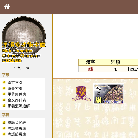
漢字
詞類
綈
n.
heav
中文
ENG
字形
部首索引
筆畫索引
甲骨部件表
金文部件表
形義源流通解
字音
粵語音節表
粵語聲母表
粵語韻母表