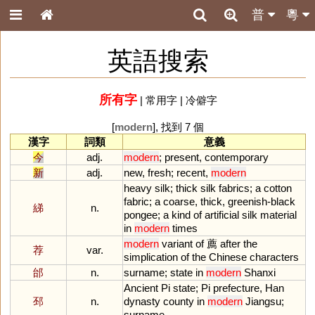
普
粵
英語搜索
所有字
|
常用字
|
冷僻字
[
modern
], 找到 7 個
漢字
詞類
意義
今
adj.
modern
;
present
,
contemporary
新
adj.
new
,
fresh
;
recent
,
modern
heavy
silk
;
thick
silk
fabrics
;
a
cotton
fabric
;
a
coarse
,
thick
,
greenish
-
black
綈
n.
pongee
;
a
kind
of
artificial
silk
material
in
modern
times
modern
variant
of
薦
after
the
荐
var.
simplication
of
the
Chinese
characters
邰
n.
surname
;
state
in
modern
Shanxi
Ancient
Pi
state
;
Pi
prefecture
,
Han
邳
n.
dynasty
county
in
modern
Jiangsu
;
surname