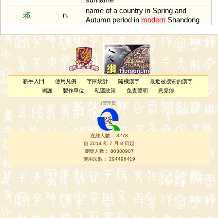
name
of
a
country
in
Spring
and
郲
n.
Autumn
period
in
modern
Shandong
新手入門
使用凡例
字庫統計
隨機漢字
最近被搜索的漢字
鳴謝
製作單位
私隱政策
免責聲明
意見簿
（
管理員
）
在線人數： 3278
自 2014 年 7 月 8 日起
瀏覽人數： 80380907
使用次數： 294496419