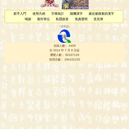
新手入門
使用凡例
字庫統計
隨機漢字
最近被搜索的漢字
鳴謝
製作單位
私隱政策
免責聲明
意見簿
（
管理員
）
在線人數： 4409
自 2014 年 7 月 8 日起
瀏覽人數： 80167129
使用次數： 294102105