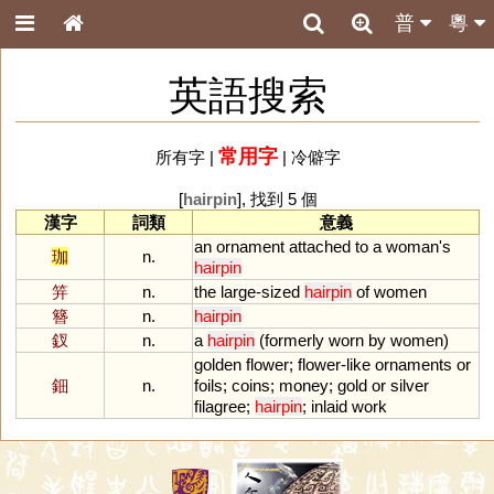
普
粵
英語搜索
常用字
所有字
|
|
冷僻字
[
hairpin
], 找到 5 個
漢字
詞類
意義
an
ornament
attached
to
a
woman
'
s
珈
n.
hairpin
笄
n.
the
large
-
sized
hairpin
of
women
簪
n.
hairpin
釵
n.
a
hairpin
(
formerly
worn
by
women
)
golden
flower
;
flower
-
like
ornaments
or
鈿
n.
foils
;
coins
;
money
;
gold
or
silver
filagree
;
hairpin
;
inlaid
work