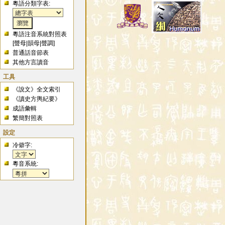
粵語分類字表:
粵語注音系統對照表
[
聲母
|
韻母
|
聲調
]
普通話音節表
其他方言讀音
工具
《說文》全文索引
《讀史方輿紀要》
成語彙輯
繁簡對照表
設定
冷僻字:
粵音系統: