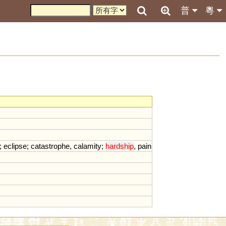
普
粵
;
eclipse
;
catastrophe
,
calamity
;
hardship
,
pain