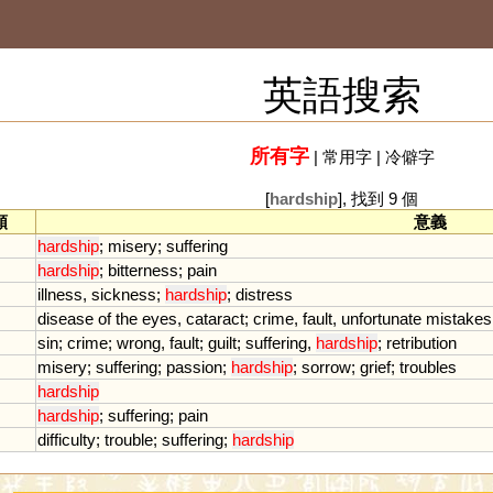
英語搜索
所有字
|
常用字
|
冷僻字
[
hardship
], 找到 9 個
類
意義
hardship
;
misery
;
suffering
hardship
;
bitterness
;
pain
illness
,
sickness
;
hardship
;
distress
disease
of
the
eyes
,
cataract
;
crime
,
fault
,
unfortunate
mistakes
sin
;
crime
;
wrong
,
fault
;
guilt
;
suffering
,
hardship
;
retribution
misery
;
suffering
;
passion
;
hardship
;
sorrow
;
grief
;
troubles
hardship
hardship
;
suffering
;
pain
difficulty
;
trouble
;
suffering
;
hardship