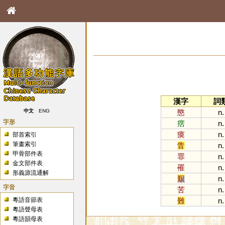
漢字
詞
愍
n.
中文
ENG
字形
瘔
n.
瘼
n.
部首索引
筆畫索引
眚
n.
甲骨部件表
罪
n.
金文部件表
罹
n.
形義源流通解
艱
n.
字音
苦
n.
粵語音節表
難
n.
粵語聲母表
粵語韻母表