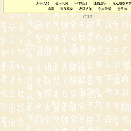
新手入門
使用凡例
字庫統計
隨機漢字
最近被搜索
鳴謝
製作單位
私隱政策
免責聲明
意見簿
（
管理員
）